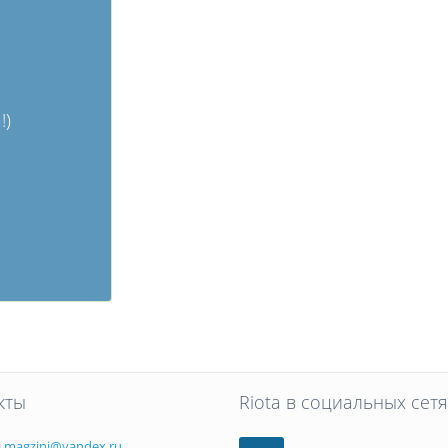
!)
кты
Riota в социальных сетя
i.magzini@yandex.ru