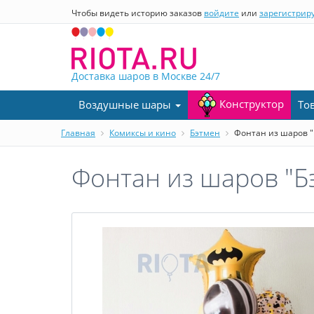
Чтобы видеть историю заказов
войдите
или
зарегистрир
Доставка шаров в Москве
24/7
Конструктор
Воздушные шары
То
Главная
Комиксы и кино
Бэтмен
Фонтан из шаров "
Фонтан из шаров "Б