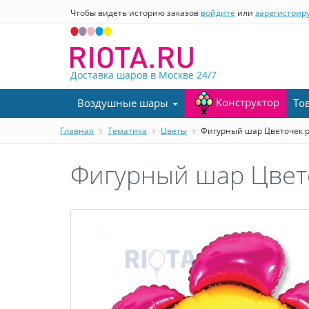
Чтобы видеть историю заказов
войдите
или
зарегистрир
Доставка шаров в Москве
24/7
Конструктор
Воздушные шары
То
Главная
Тематика
Цветы
Фигурный шар Цветочек р
Фигурный шар Цвето