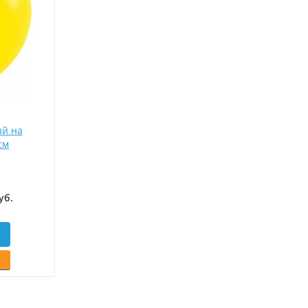
й на
см
уб
.