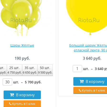
Шары Жёлтые
Большой шарик Жёлты
атласной ленте, 90 
190 руб.
3 640 руб.
шт.
25
шт.
35
шт.
50
шт.
шт.
–
3 640
р
0
руб
.
4 750
руб
.
6 650
руб
.
9 500
руб
.
В корзину
шт.
–
5 700
руб
.
Купить в 1 клик
В корзину
Купить в 1 клик