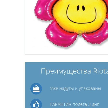
Преимущества Riota
Уже надуты и упакованы
ГАРАНТИЯ полёта 3 дня