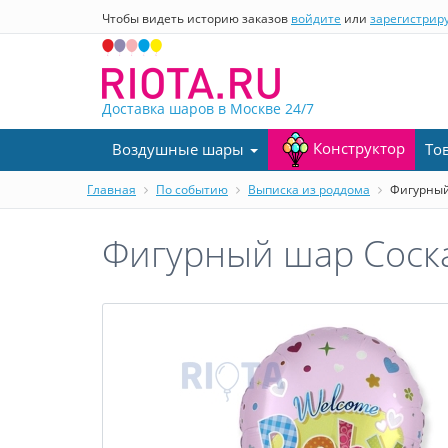
Чтобы видеть историю заказов
войдите
или
зарегистрир
Доставка шаров в Москве
24/7
Конструктор
Воздушные шары
То
Главная
По событию
Выписка из роддома
Фигурный 
Фигурный шар Соска