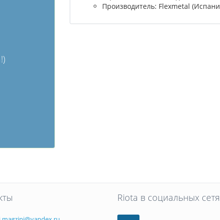
Производитель: Flexmetal (Испани
!)
кты
Riota в социальных сетя
i.magzini@yandex.ru