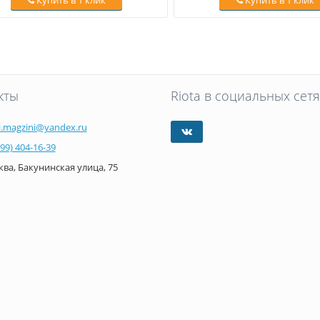
Купить в 1 клик
Купить в 1 клик
кты
Riota в социальных сетя
i.magzini@yandex.ru
499) 404-16-39
ва, Бакунинская улица, 75