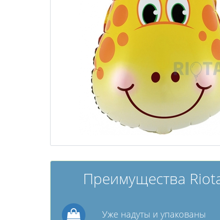
Преимущества Riota
Уже надуты и упакованы