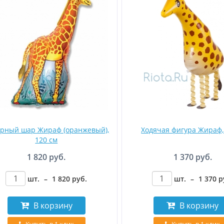
рный шар Жираф (оранжевый),
Ходячая фигура Жираф,
120 см
1 820 руб.
1 370 руб.
шт.
–
1 820
руб
.
шт.
–
1 370
р
В корзину
В корзину