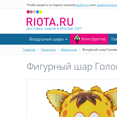
Чтобы видеть историю заказов
войдите
или
зарегистрир
Доставка шаров в Москве
24/7
Конструктор
Воздушные шары
То
Главная
Тематика
Животные
Фигурный шар Голова
Фигурный шар Голов