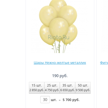
Шары Нежно-желтые металлик
Фигу
190 руб.
15
шт.
25
шт.
35
шт.
50
шт.
2 850
руб
.
4 750
руб
.
6 650
руб
.
9 500
руб
.
шт.
–
5 700
руб
.