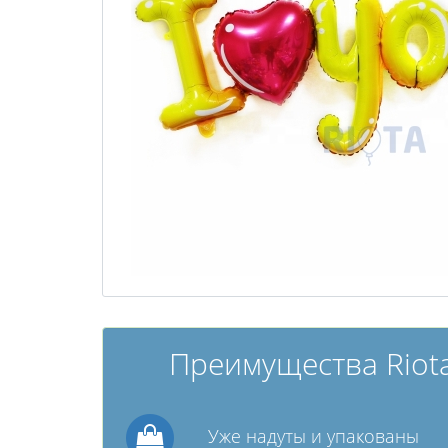
Преимущества Riota
Уже надуты и упакованы