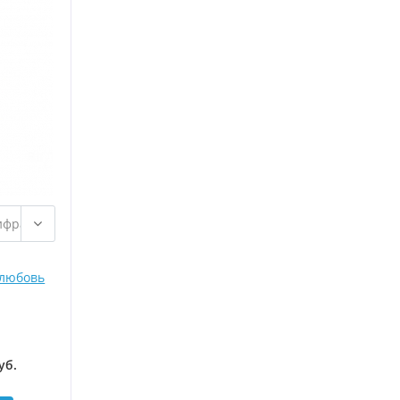
 любовь
уб
.