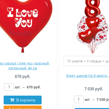
р-сердце I love you, красный,
латексный, 46 см
Букет шаров На 8 марта,
670 руб.
шт.
–
670
руб
.
7 030 руб.
шт.
–
7 030
р
В корзину