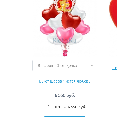
Ша
Букет шаров Чистая любовь
6 550 руб.
шт.
–
6 550
руб
.