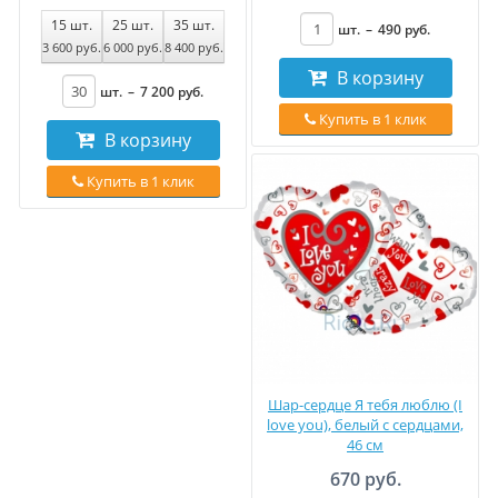
15
шт.
25
шт.
35
шт.
шт.
–
490
руб
.
3 600
руб
.
6 000
руб
.
8 400
руб
.
В корзину
шт.
–
7 200
руб
.
Купить в 1 клик
В корзину
Купить в 1 клик
Шар-сердце Я тебя люблю (I
love you), белый с сердцами,
46 см
670 руб.